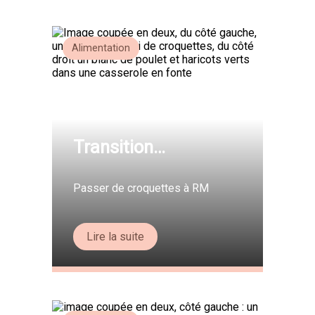
Alimentation
Transition
alimentaire. Partie
2/3.
Passer de croquettes à RM
Lire la suite