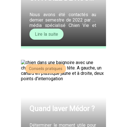
!
Nous avons été contactés au
dernier semestre de 2022 par le
média spécialisé Chien Vie et
Santé afin de parler du Royal
Lire la suite
Bourbon, de la situation sur l’île et
de partager notre travail en tant
qu’association. Chien Vie et
Santé à pour objectif de
démocratiser la santé au naturel,
l’éducation positive bienveillante
et le bien-être […]
Conseils pratiques
Quand laver Médor ?
Déterminer le moment utile pour