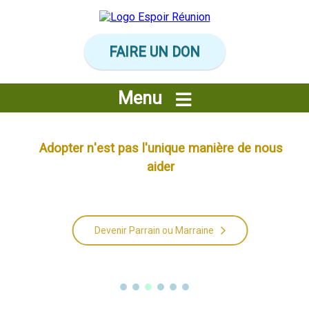
Panneau de gestion des cookies
FAIRE UN DON
Menu
A
d
o
p
t
e
r
n
'
e
s
t
p
a
s
l
'
u
n
i
q
u
e
m
a
n
i
è
r
e
d
e
n
o
u
s
a
i
d
e
r
Devenir Parrain ou Marraine