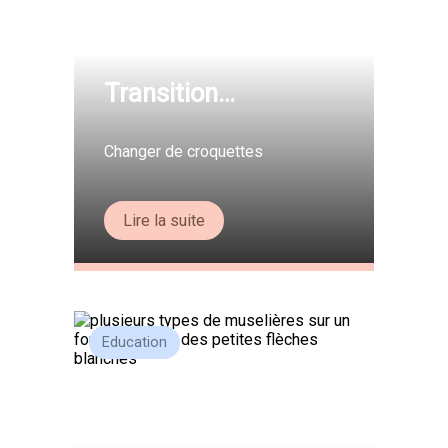
Transition
alimentaire. Partie
1/3.
Changer de croquettes
Lire la suite
Education