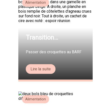
Alimentation
Transition
alimentaire. Partie
3/3.
Passer des croquettes au BARF
Lire la suite
Alimentation