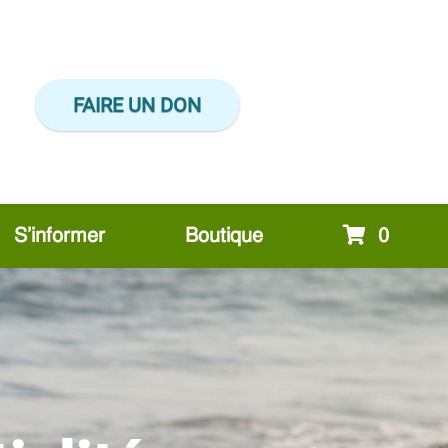
FAIRE UN DON
S’informer
Boutique
0