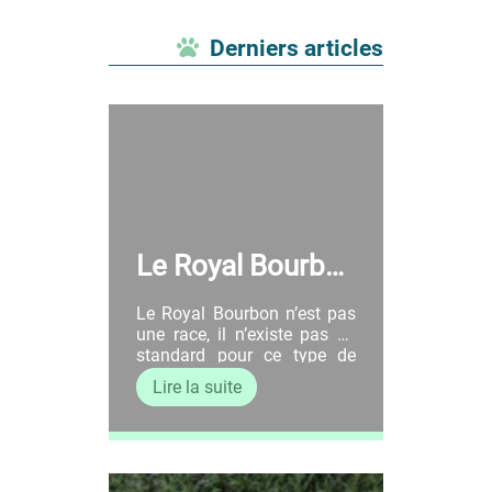
Derniers articles
Le Royal Bourbo
n c’est qui ? C’est
Le Royal Bourbon n’est pas
quoi ?
une race, il n’existe pas de
standard pour ce type de
chien. Comme pour un
Lire la suite
fromage AOP, le terme
“Royal Bourbon” est une
appellation donnée pour les
chiens de l’île de la Réunion.
Ce terme regroupe