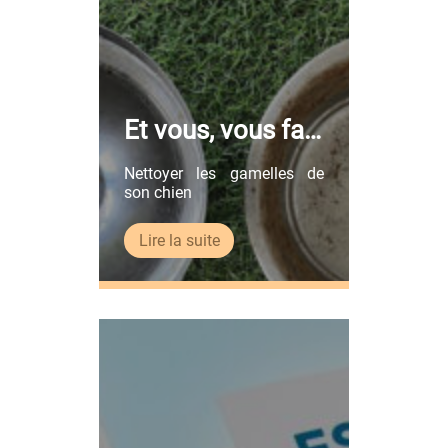
l’ensemble des chiens issus
de multiples croisements
mais nés dans ce même
cadre géographique. […]
Et vous, vous fait
es la vaisselle ?
Nettoyer les gamelles de
son chien
Lire la suite