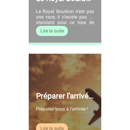
n c’est qui ? C’est
Le Royal Bourbon n’est pas
quoi ?
une race, il n’existe pas de
standard pour ce type de
chien. Comme pour un
Lire la suite
fromage AOP, le terme
“Royal Bourbon” est une
appellation donnée pour les
chiens de l’île de la Réunion.
Ce terme regroupe
l’ensemble des chiens issus
de multiples croisements
mais nés dans ce même
cadre géographique. […]
Préparer l’arrivée
de Médor
Préparez-vous à l’arrivée !
Lire la suite